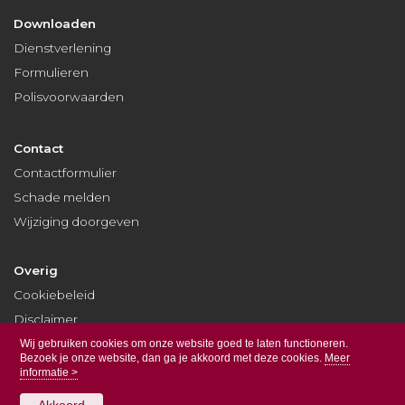
Downloaden
Dienstverlening
Formulieren
Polisvoorwaarden
Contact
Contactformulier
Schade melden
Wijziging doorgeven
Overig
Cookiebeleid
Disclaimer
Privacy
Wij gebruiken cookies om onze website goed te laten functioneren.
Bezoek je onze website, dan ga je akkoord met deze cookies.
Meer
informatie >