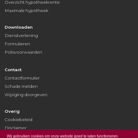
Overzicht hypotheekrente
Maximale hypotheek
Downloaden
Dienstverlening
Formulieren
Polisvoorwaarden
Contact
Contactformulier
Schade melden
Wijziging doorgeven
Overig
Cookiebeleid
Disclaimer
Privacy
Wij gebruiken cookies om onze website goed te laten functioneren.