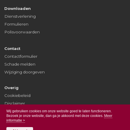
Downloaden
Dienstverlening
Formulieren
Polisvoorwaarden
Contact
Contactformulier
Schade melden
Wijziging doorgeven
Overig
Cookiebeleid
Disclaimer
Privacy
Wij gebruiken cookies om onze website goed te laten functioneren.
Bezoek je onze website, dan ga je akkoord met deze cookies.
Meer
informatie >