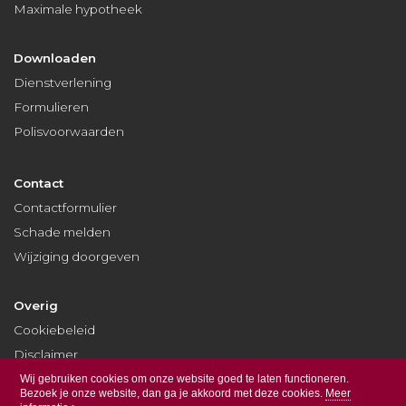
Maximale hypotheek
Downloaden
Dienstverlening
Formulieren
Polisvoorwaarden
Contact
Contactformulier
Schade melden
Wijziging doorgeven
Overig
Cookiebeleid
Disclaimer
Privacy
Wij gebruiken cookies om onze website goed te laten functioneren.
Bezoek je onze website, dan ga je akkoord met deze cookies.
Meer