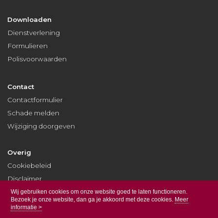
Downloaden
Dienstverlening
Formulieren
Polisvoorwaarden
Contact
Contactformulier
Schade melden
Wijziging doorgeven
Overig
Cookiebeleid
Disclaimer
Privacy
Wij gebruiken cookies om onze website goed te laten functioneren.
Bezoek je onze website, dan ga je akkoord met deze cookies.
Meer
informatie >