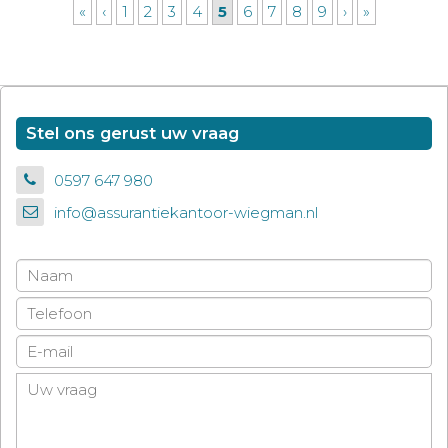
«
‹
1
2
3
4
5
6
7
8
9
›
»
Stel ons gerust uw vraag
0597 647 980
info@assurantiekantoor-wiegman.nl