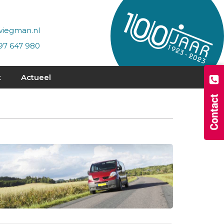
wiegman.nl
97 647 980
t
Actueel