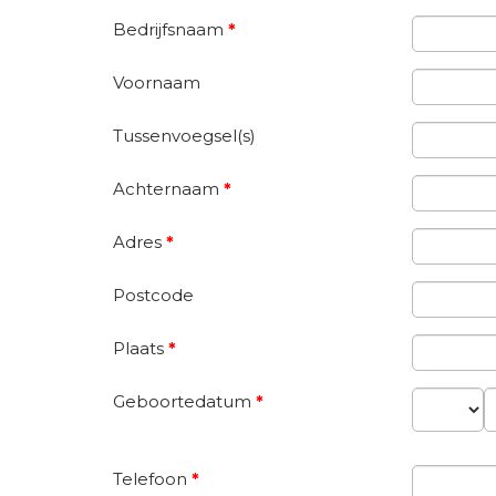
Bedrijfsnaam
*
Voornaam
Tussenvoegsel(s)
Achternaam
*
Adres
*
Postcode
Plaats
*
Geboortedatum
*
Dag
M
Telefoon
*